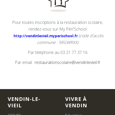
Pour toutes inscriptions à la restauration scolaire,
rendez-vous sur My Péri'School
:
(code d'accès
http://vendinlevieil.myperischool.fr
commune : 5RGWRXX)
Par téléphone au 03 21 77 37 16
Par email :
restaurationscolaire@vendinlevieil.fr
VENDIN-LE-
VIVRE À
VIEIL
VENDIN