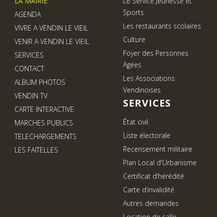
LA MAIRIE
Le Service Jeunesse et
Sports
AGENDA
Les restaurants scolaires
VIVRE A VENDIN LE VIEIL
Culture
VENIR A VENDIN LE VIEIL
Foyer des Personnes
SERVICES
Agées
CONTACT
Les Associations
ALBUM PHOTOS
Vendinoises
VENDIN TV
SERVICES
CARTE INTERACTIVE
État civil
MARCHES PUBLICS
Liste électorale
TELECHARGEMENTS
Recensement militaire
LES FAITELLES
Plan Local d'Urbanisme
Certificat d’hérédité
Carte d’invalidité
Autres demandes
Location de salle