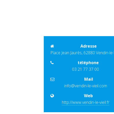
Adresse
Place Jean Jaurès, 62880 Vendin-le-V
téléphone
03 21 77 37 00
Mail
info@vendin-le-vieil.com
Web
http://www.vendin-le-vieil.fr