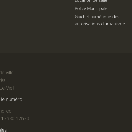
Location de salle
Police Municipale
Guichet numérique des
autorisations d'urbanisme
de Ville
rès
e-Vieil
r le numéro
ndredi
t 13h30-17h30
les