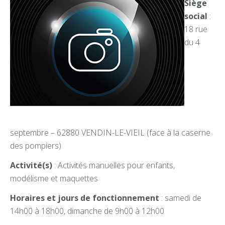
Siège
social
:
18 rue
du 4
septembre – 62880 VENDIN-LE-VIEIL (face à la caserne
des pompiers)
Activité(s)
: Activités manuelles pour enfants,
modélisme et maquettes
Horaires et jours de fonctionnement
: samedi de
14h00 à 18h00, dimanche de 9h00 à 12h00